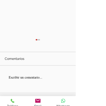
Comentarios
En Duoc UC
En Finis Terrae
Escribir un comentario...
Teléfono
Email
Whatsapp